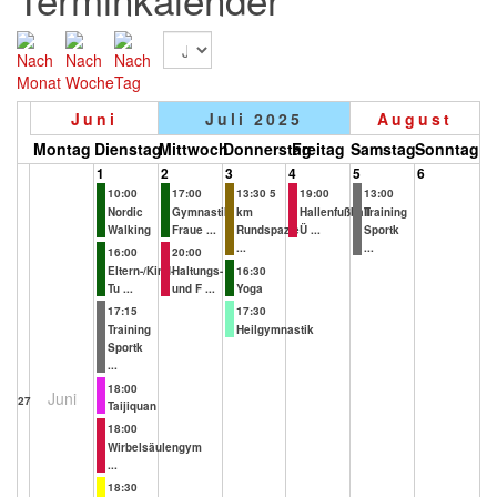
Juni
Juli 2025
August
Montag
Dienstag
Mittwoch
Donnerstag
Freitag
Samstag
Sonntag
1
2
3
4
5
6
10:00
17:00
13:30 5
19:00
13:00
Nordic
Gymnastik
km
Hallenfußball
Training
Walking
Fraue ...
Rundspazie
Ü ...
Sportk
...
...
16:00
20:00
Eltern-/Kind-
Haltungs-
16:30
Tu ...
und F ...
Yoga
17:15
17:30
Training
Heilgymnastik
Sportk
...
18:00
Juni
27
Taijiquan
18:00
Wirbelsäulengym
...
18:30