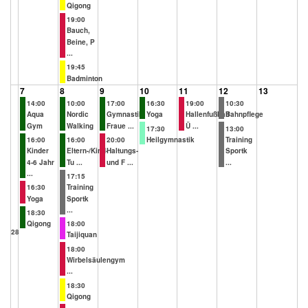
Qigong
19:00
Bauch,
Beine, P
...
19:45
Badminton
7
8
9
10
11
12
13
14:00
10:00
17:00
16:30
19:00
10:30
Aqua
Nordic
Gymnastik
Yoga
Hallenfußball
Bahnpflege
Gym
Walking
Fraue ...
Ü ...
17:30
13:00
16:00
16:00
20:00
Heilgymnastik
Training
Kinder
Eltern-/Kind-
Haltungs-
Sportk
4-6 Jahr
Tu ...
und F ...
...
...
17:15
16:30
Training
Yoga
Sportk
...
18:30
Qigong
18:00
28
Taijiquan
18:00
Wirbelsäulengym
...
18:30
Qigong