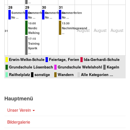
...
28
29
30
31
Sommerferien
Sommerferien
Sommerferien
Sommerferien
No ...
No ...
No ...
No ...
10:00
13:30
Nordic
Nachmittagswand
August
August
August
31
Walking
...
17:15
Training
Sportk
...
Erwin-Welke-Schule
Feiertage, Ferien
Ida-Gerhardi-Schule
Grundschule Lösenbach
Grundschule Wefelshohl
Kegeln
Raithelplatz
sonstige
Wandern
Alle Kategorien ...
Hauptmenü
Unser Verein
Bildergalerie