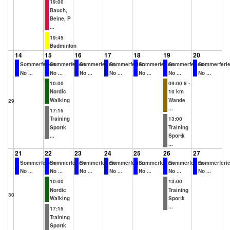
19:00
Bauch,
Beine, P
...
19:45
Badminton
14
15
16
17
18
19
20
Sommerferien
Sommerferien
Sommerferien
Sommerferien
Sommerferien
Sommerferien
Sommerferi
No ...
No ...
No ...
No ...
No ...
No ...
No ...
10:00
09:00 8 -
Nordic
10 km
Walking
Wande
29
...
17:15
Training
13:00
Sportk
Training
...
Sportk
...
21
22
23
24
25
26
27
Sommerferien
Sommerferien
Sommerferien
Sommerferien
Sommerferien
Sommerferien
Sommerferi
No ...
No ...
No ...
No ...
No ...
No ...
No ...
10:00
13:00
Nordic
Training
30
Walking
Sportk
...
17:15
Training
Sportk