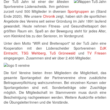
Der TuS Jahn ist einer der ältesten
Sportvereine Lüdenscheids. Ihm gehören
zurzeit rund 500 Mitglieder in diversen
Sportgruppen
an (Stand
Ende 2020). Wie unsere
Chronik
zeigt, haben sich die sportlichen
Angebote des Vereins seit seiner Gründung im Jahr 1891 laufend
gewandelt. Heute nehmen Fitness- und Gesundheitssport den
größten Raum ein. Spaß an der Bewegung steht für jedes Alter,
vom Kleinkind bis zu den Senioren, im Vordergrund.
Unter dem Motto "WIR sind Breitensport" ist der TuS Jahn eine
Kooperation mit den Lüdenscheider Sportvereinen
DJK
Eintracht
,
TSG Wehberg,
TuS Grünewald
und
TV Friesen
eingegangen. Zusammen sind wir über 2.400 Mitglieder.
Die fünf Vereine bieten ihren Mitgliedern die Möglichkeit, das
gesamte Sportangebot der Partnervereine ohne zusätzliche
Beitragsverpflichtung wahrzunehmen. Bei einzelnen Kursen oder
Sportangeboten sind evtl. Sonderbeiträge oder Zuschläge
möglich. Die Mitgliedschaft im Stammverein muss durch eine
Bescheinigung nachgewiesen werden. Weitere Auskünfte erteilen
die Übungsleiter/innen und die Vorstände.