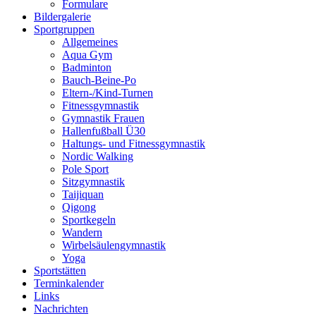
Formulare
Bildergalerie
Sportgruppen
Allgemeines
Aqua Gym
Badminton
Bauch-Beine-Po
Eltern-/Kind-Turnen
Fitnessgymnastik
Gymnastik Frauen
Hallenfußball Ü30
Haltungs- und Fitnessgymnastik
Nordic Walking
Pole Sport
Sitzgymnastik
Taijiquan
Qigong
Sportkegeln
Wandern
Wirbelsäulengymnastik
Yoga
Sportstätten
Terminkalender
Links
Nachrichten