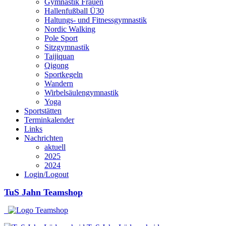
Gymnastik Frauen
Hallenfußball Ü30
Haltungs- und Fitnessgymnastik
Nordic Walking
Pole Sport
Sitzgymnastik
Taijiquan
Qigong
Sportkegeln
Wandern
Wirbelsäulengymnastik
Yoga
Sportstätten
Terminkalender
Links
Nachrichten
aktuell
2025
2024
Login/Logout
TuS Jahn Teamshop