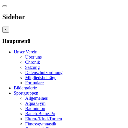
Sidebar
×
Hauptmenü
Unser Verein
Über uns
Chronik
Satzung
Datenschutzordnung
Mitgliedsbeiträge
Formulare
Bildergalerie
Sportgruppen
Allgemeines
Aqua Gym
Badminton
Bauch-Beine-Po
Eltern-/Kind-Turnen
Fitnessgymnastik