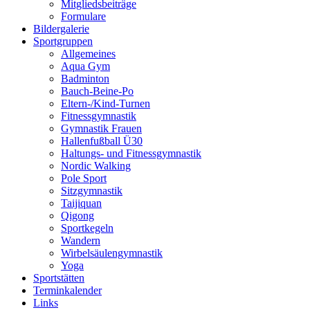
Mitgliedsbeiträge
Formulare
Bildergalerie
Sportgruppen
Allgemeines
Aqua Gym
Badminton
Bauch-Beine-Po
Eltern-/Kind-Turnen
Fitnessgymnastik
Gymnastik Frauen
Hallenfußball Ü30
Haltungs- und Fitnessgymnastik
Nordic Walking
Pole Sport
Sitzgymnastik
Taijiquan
Qigong
Sportkegeln
Wandern
Wirbelsäulengymnastik
Yoga
Sportstätten
Terminkalender
Links