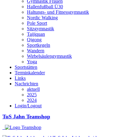
Gymnastik Frauen
Hallenfußball Ü30
Haltungs- und Fitnessgymnastik
Nordic Walking
Pole Sport
Sitzgymnastik
Taijiquan
Qigong
Sportkegeln
Wandern
Wirbelsäulengymnastik
Yoga
Sportstätten
Terminkalender
Links
Nachrichten
aktuell
2025
2024
Login/Logout
TuS Jahn Teamshop