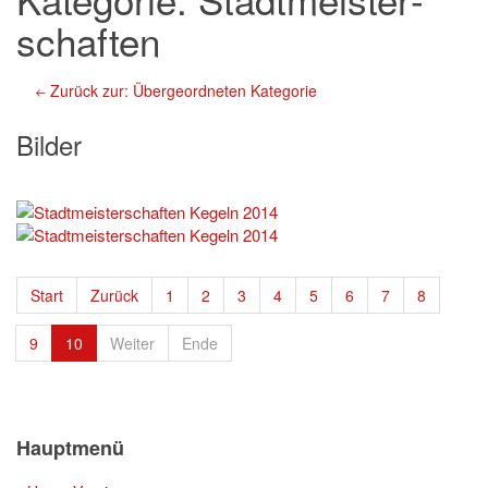
schaften
Zurück zur: Übergeordneten Kategorie
Bilder
Start
Zurück
1
2
3
4
5
6
7
8
9
10
Weiter
Ende
Hauptmenü